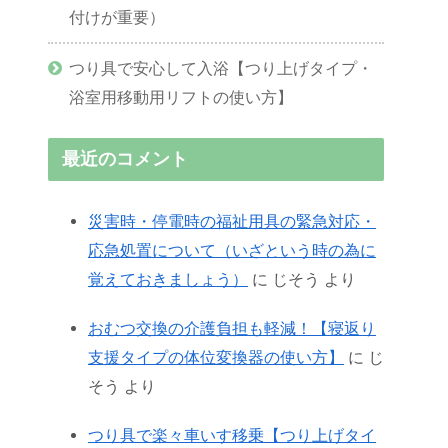
付けが重要）
つり具で安心して入浴【つり上げタイプ・
浴室用移動用リフトの使い方】
最近のコメント
災害時・停電時の福祉用具の緊急対応・
応急処置について（いざという時の為に
覚えておきましょう）
に
じそう
より
おむつ交換の介護負担も軽減！【寝返り
支援タイプの体位変換器の使い方】
に
じ
そう
より
つり具で楽々車いす移乗【つり上げタイ