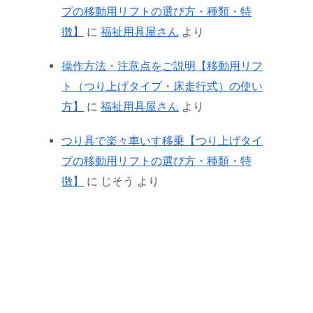
プの移動用リフトの選び方・種類・特
徴】
に
福祉用具屋さん
より
操作方法・注意点をご説明【移動用リフ
ト（つり上げタイプ・床走行式）の使い
方】
に
福祉用具屋さん
より
つり具で楽々車いす移乗【つり上げタイ
プの移動用リフトの選び方・種類・特
徴】
に
じそう
より