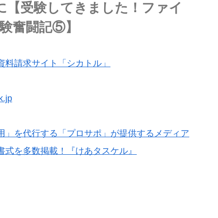
に【受験してきました！ファイ
験奮闘記⑤】
資料請求サイト「シカトル」
jp
用」を代行する「プロサポ」が提供するメディア
書式を多数掲載！『けあタスケル』