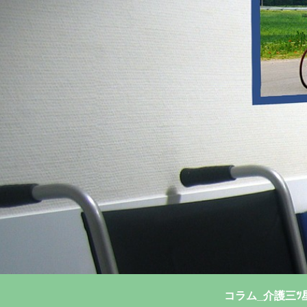
コラム_介護三ﾂ星ｺ