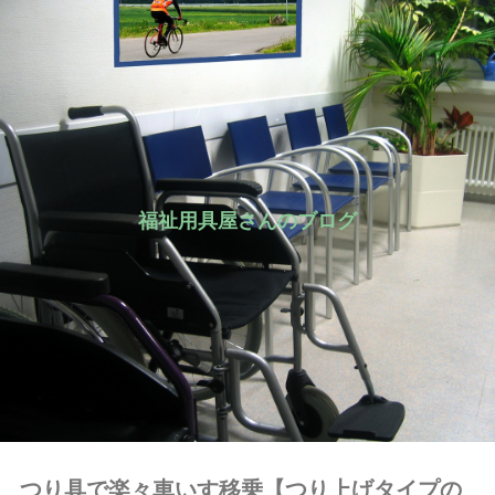
福祉用具屋さんのブログ
つり具で楽々車いす移乗【つり上げタイプの