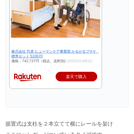
株式会社 竹虎 ヒューマンケア事業部 かるがるプチV
標準セット 510070
価格：742,737円（税込、送料別)
(2026/3/14時点)
楽天で購入
据置式は支柱を２本立てて横にレールを架け