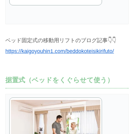
ベッド固定式の移動用リフトのブログ記事👇👇
https://kaigoyouhin1.com/beddokoteisikirifuto/
据置式（ベッドをくぐらせて使う）