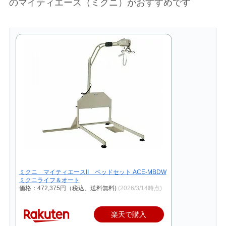
のマイティエース（ミクニ）がおすすめです
ミクニ マイティエースII ベッドセット ACE-MBDW
ミクニライフ＆オート
価格：472,375円（税込、送料無料)
(2026/3/14時点)
楽天で購入