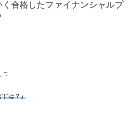
かく合格したファイナンシャルプ
？
して
すには？」