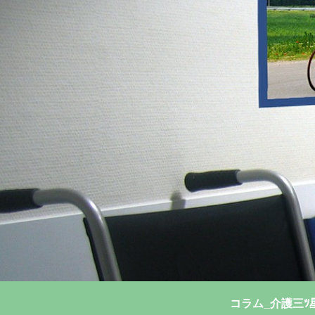
コラム_介護三ﾂ星ｺ