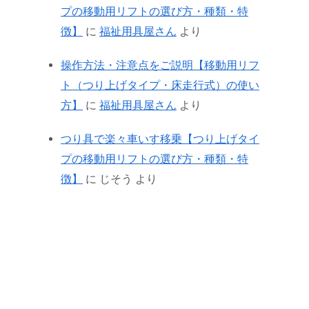
プの移動用リフトの選び方・種類・特
徴】
に
福祉用具屋さん
より
操作方法・注意点をご説明【移動用リフ
ト（つり上げタイプ・床走行式）の使い
方】
に
福祉用具屋さん
より
つり具で楽々車いす移乗【つり上げタイ
プの移動用リフトの選び方・種類・特
徴】
に
じそう
より