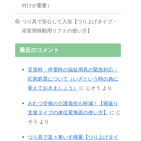
付けが重要）
つり具で安心して入浴【つり上げタイプ・
浴室用移動用リフトの使い方】
最近のコメント
災害時・停電時の福祉用具の緊急対応・
応急処置について（いざという時の為に
覚えておきましょう）
に
じそう
より
おむつ交換の介護負担も軽減！【寝返り
支援タイプの体位変換器の使い方】
に
じ
そう
より
つり具で楽々車いす移乗【つり上げタイ