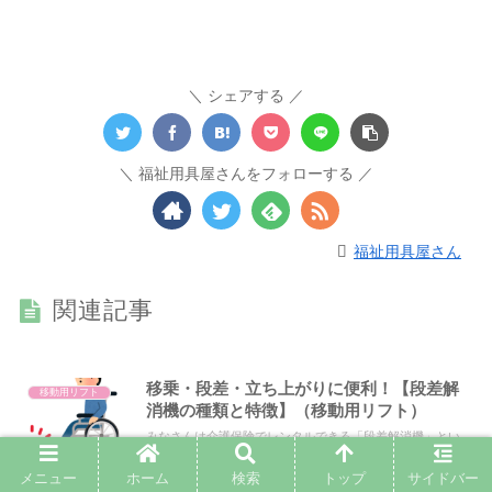
シェアする
福祉用具屋さんをフォローする
福祉用具屋さん
関連記事
移乗・段差・立ち上がりに便利！【段差解
移動用リフト
消機の種類と特徴】（移動用リフト）
みなさんは介護保険でレンタルできる「段差解消機」とい
う種目があるのをご存じでしょうか？この記事では段差解
消機の種類や特徴について詳しくご紹介しています。段差
メニュー
ホーム
検索
トップ
サイドバー
解消機ってなに？知ってみたい！段差で困っているので興