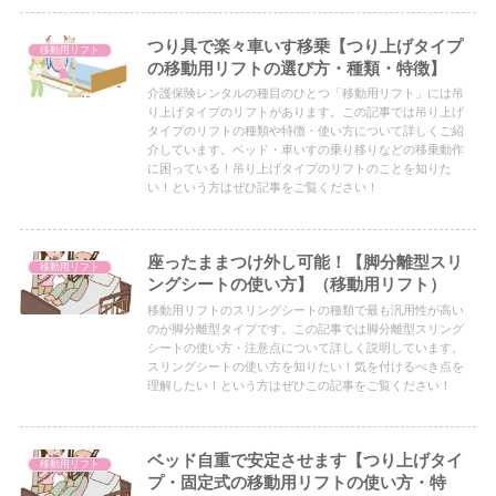
つり具で楽々車いす移乗【つり上げタイプ
移動用リフト
の移動用リフトの選び方・種類・特徴】
介護保険レンタルの種目のひとつ「移動用リフト」には吊
り上げタイプのリフトがあります。この記事では吊り上げ
タイプのリフトの種類や特徴・使い方について詳しくご紹
介しています。ベッド・車いすの乗り移りなどの移乗動作
に困っている！吊り上げタイプのリフトのことを知りた
い！という方はぜひ記事をご覧ください！
座ったままつけ外し可能！【脚分離型スリ
移動用リフト
ングシートの使い方】（移動用リフト）
移動用リフトのスリングシートの種類で最も汎用性が高い
のが脚分離型タイプです。この記事では脚分離型スリング
シートの使い方・注意点について詳しく説明しています。
スリングシートの使い方を知りたい！気を付けるべき点を
理解したい！という方はぜひこの記事をご覧ください！
ベッド自重で安定させます【つり上げタイ
移動用リフト
プ・固定式の移動用リフトの使い方・特