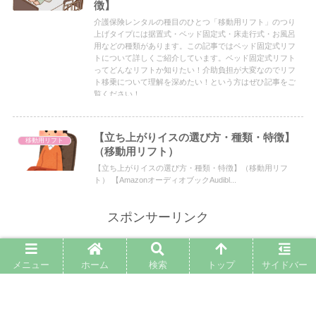
徴】
介護保険レンタルの種目のひとつ「移動用リフト」のつり
上げタイプには据置式・ベッド固定式・床走行式・お風呂
用などの種類があります。この記事ではベッド固定式リフ
トについて詳しくご紹介しています。ベッド固定式リフト
ってどんなリフトか知りたい！介助負担が大変なのでリフ
ト移乗について理解を深めたい！という方はぜひ記事をご
覧ください！
【立ち上がりイスの選び方・種類・特徴】
移動用リフト
（移動用リフト）
【立ち上がりイスの選び方・種類・特徴】（移動用リフ
ト） 【AmazonオーディオブックAudibl...
スポンサーリンク
メニュー
ホーム
検索
トップ
サイドバー