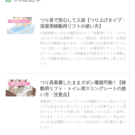
つり具で安心して入浴【つり上げタイプ・
移動用リフト
浴室用移動用リフトの使い方】
介護保険レンタルの種目のひとつ「移動用リフト」のつり
上げタイプには据置式・ベッド固定式・床走行式・お風呂
用などの種類があります。この記事ではお風呂用リフトに
ついて詳しくご紹介しています。お風呂用リフトってどん
なリフトか知りたい！介助負担が大変なのでリフト移乗に
ついて理解を深めたい！という方はぜひ記事をご覧くださ
い！
つり具装着したままズボン着脱可能！【移
移動用リフト
動用リフト・トイレ用スリングシートの使
い方・注意点】
移動用リフトのスリングシートの種類でトイレ型というタ
イプがあるのをご存じでしょうか？この記事ではトイレ型
のスリングシートの使い方・注意点について詳しく説明し
ています。スリングシートの使い方を知りたい！気を付け
るべき点を理解したい！という方はぜひこの記事をご覧く
ださい！