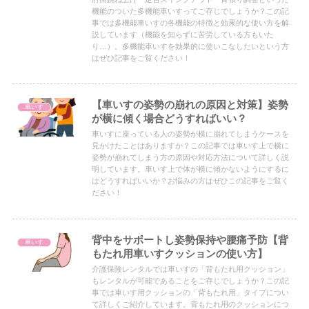
機能のついた多機能車いすってご存じでしょうか？この記
事では多機能車いすの各機能の特徴と効果的な使い方を解
説しています（機能を知らずに苦労している方もいた
り…）。多機能車いすを効果的に使いこなしたいという方
はぜひ記事をご覧ください！
【車いすの姿勢の崩れの原因と対策】姿勢
車いす
が横に傾く場合どうすればいい？
車いすに座っている人の姿勢が横に崩れてしまうケースを
見かけたことはありますか？この記事では車いす上で横に
姿勢が崩れてしまう方の原因や対応方法について詳しく説
明しています。車いす上で体が横に傾かないようにするに
はどうすればいいか？お悩みの方はぜひこの記事をご覧く
ださい！
背中をサポートし姿勢保持や腰痛予防【背
車いす
もたれ用車いすクッションの使い方】
介護保険レンタルでは車いすの「背もたれ用クッション」
もレンタルが可能であることをご存じでしょうか？この記
事では車いす用クッションの「背もたれ用」タイプについ
て詳しくご紹介しています。背もたれ用のクッションにつ