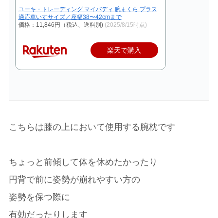
ユーキ・トレーディング マイバディ 腕まくら プラス
適応車いすサイズ／座幅38〜42cmまで
価格：11,846円（税込、送料別)
(2025/8/15時点)
楽天で購入
こちらは膝の上において使用する腕枕です
ちょっと前傾して体を休めたかったり
円背で前に姿勢が崩れやすい方の
姿勢を保つ際に
有効だったりします