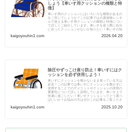
しょう【車いす用クッションの種類と特
徴】
車いす用のクッションにはいろいろな種類があるの
をご存じでしょうか？この記事では介護保険レンタ
ルで使える車いす用クッションの種類と特徴につい
て詳しくご紹介しています。車いすを使う際に自分
に合ったクッションがないか知りたい！車いすの知
識を深めたいという方はぜひこの記事をご覧くださ
kaigoyouhin1.com
2026.04.20
い！
除圧やずっこけ座り防止！車いすにはク
ッションを必ず併用しよう！
車いすにクッションを敷かないまま座っている方は
必見！この記事では車いすにクッションを敷かずに
使用することでのデメリットやクッションの併用の
重要性について詳しく説明しています。車いす上で
快適に過ごしたい！車いすクッションってどう選べ
ばいいか？お悩みの方はぜひこの記事をご覧くださ
い！
kaigoyouhin1.com
2025.10.20