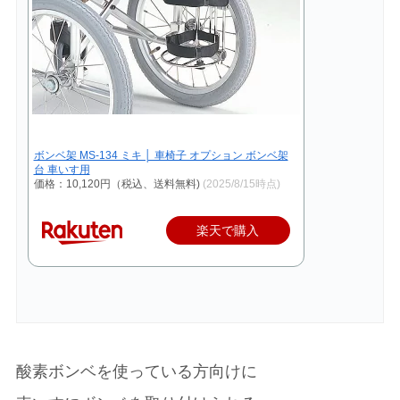
ボンベ架 MS-134 ミキ │ 車椅子 オプション ボンベ架
台 車いす用
価格：10,120円（税込、送料無料)
(2025/8/15時点)
楽天で購入
酸素ボンベを使っている方向けに