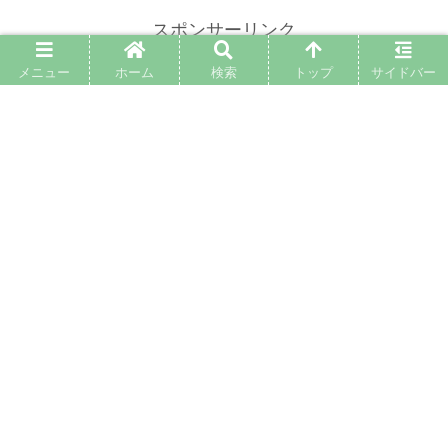
スポンサーリンク
メニュー
ホーム
検索
トップ
サイドバー
お部屋で入浴介護が可能に！【簡易浴
槽の種類と特徴】