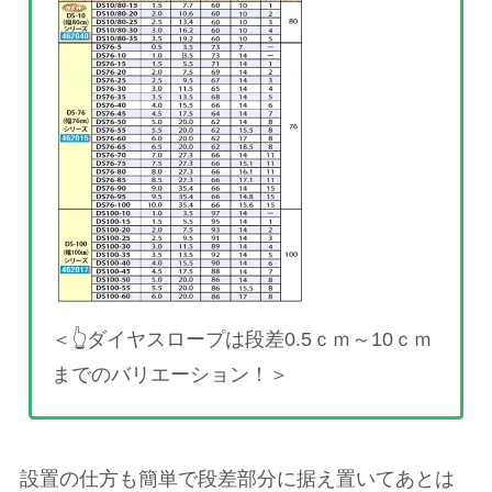
＜👆ダイヤスロープは段差0.5ｃｍ～10ｃｍ
までのバリエーション！＞
設置の仕方も簡単で段差部分に据え置いてあとは