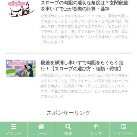
スロープの勾配の適切な角度は？玄関段差
スロープ
を車いすで上がる際の計算・基準
介護保険でレンタルできるスロープですが、最適な勾配っ
て何度くらいかどうか知っていますか？この記事では、最
適なスロープの勾配や選定する上で気を付けることについ
て説明しています。車いすでスロープ上を上がる際、楽に
上がるための角度を知りたい！という方はぜひこの記事を
ご覧ください！
段差を解消し車いすで勾配をらくらく走
スロープ
行！【スロープの選び方・種類・特徴】
介護保険でレンタルできるスロープにはいろいろな種類が
あるということをご存じですか？この記事ではスロープの
種類と選び方・注意点について詳しくご紹介しています。
スロープ選びの際に参考にしたい！という方はぜひ記事を
ご覧ください！
スポンサーリンク
メニュー
ホーム
検索
トップ
サイドバー